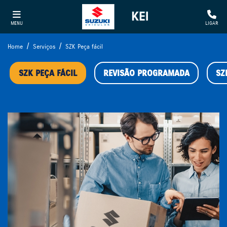
MENU
LIGAR
Home
Serviços
SZK Peça fácil
SZK PEÇA FÁCIL
REVISÃO PROGRAMADA
SZ