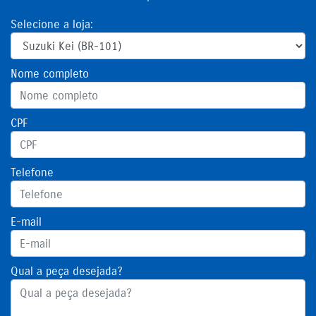
Selecione a loja:
Nome completo
CPF
Telefone
E-mail
Qual a peça desejada?